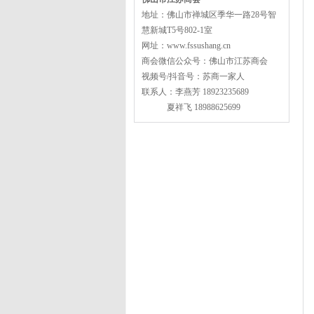
地址：佛山市禅城区季华一路28号智
慧新城T5号802-1室
网址：www.fssushang.cn
商会微信公众号：佛山市江苏商会
视频号/抖音号：苏商一家人
联系人：李燕芳 18923235689
夏祥飞 18988625699